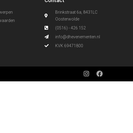
Contact
werpen
Brinkstraat 6a, 8431LC
Oosterwolde
waarden
(0516) - 426 152
info@dhevenementen.nl
KVK 69471800