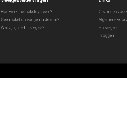
Veelgestelde vragen
Links
Hoe werkt het ticketsysteem?
Gevonden voor
Geen ticket ontvangen in de mail?
Algemene voor
Wat zijn jullie huisregels?
Huisregels
inloggen