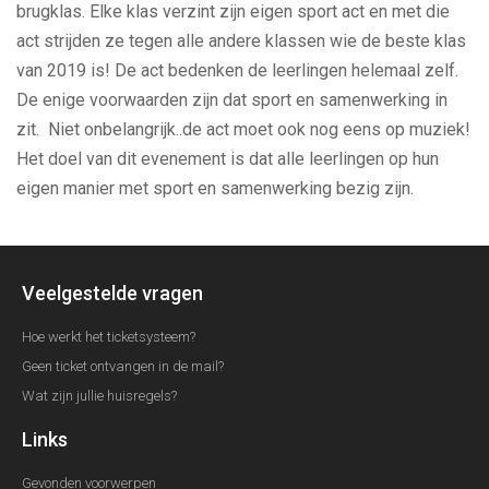
brugklas. Elke klas verzint zijn eigen sport act en met die
act strijden ze tegen alle andere klassen wie de beste klas
van 2019 is! De act bedenken de leerlingen helemaal zelf.
De enige voorwaarden zijn dat sport en samenwerking in
zit. Niet onbelangrijk..de act moet ook nog eens op muziek!
Het doel van dit evenement is dat alle leerlingen op hun
eigen manier met sport en samenwerking bezig zijn.
Veelgestelde vragen
Hoe werkt het ticketsysteem?
Geen ticket ontvangen in de mail?
Wat zijn jullie huisregels?
Links
Gevonden voorwerpen