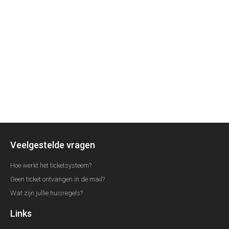
Veelgestelde vragen
Hoe werkt het ticketsysteem?
Geen ticket ontvangen in de mail?
Wat zijn jullie huisregels?
Links