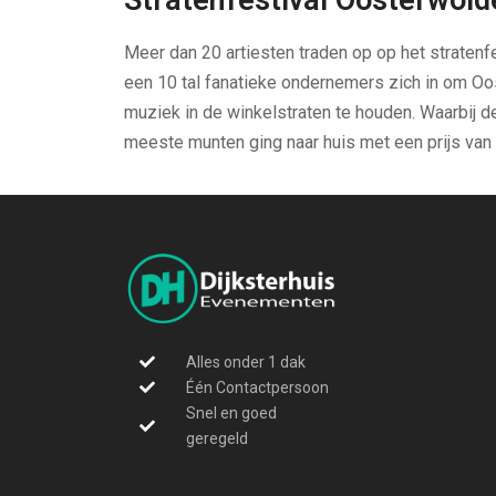
Meer dan 20 artiesten traden op op het stratenfe
een 10 tal fanatieke ondernemers zich in om Oo
muziek in de winkelstraten te houden. Waarbij de 
meeste munten ging naar huis met een prijs van 
Alles onder 1 dak
Één Contactpersoon
Snel en goed
geregeld