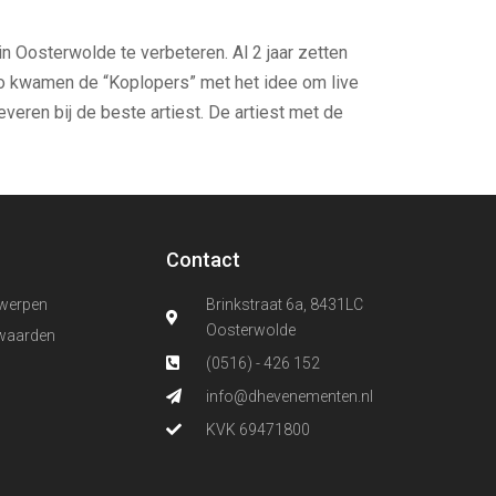
n Oosterwolde te verbeteren. Al 2 jaar zetten
 Zo kwamen de “Koplopers” met het idee om live
everen bij de beste artiest. De artiest met de
Contact
werpen
Brinkstraat 6a, 8431LC
Oosterwolde
waarden
(0516) - 426 152
info@dhevenementen.nl
KVK 69471800