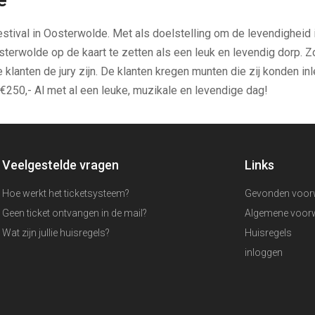
stival in Oosterwolde. Met als doelstelling om de levendigheid i
sterwolde op de kaart te zetten als een leuk en levendig dorp.
klanten de jury zijn. De klanten kregen munten die zij konden inl
€250,- Al met al een leuke, muzikale en levendige dag!
Veelgestelde vragen
Links
Hoe werkt het ticketsysteem?
Gevonden voor
Geen ticket ontvangen in de mail?
Algemene voor
Wat zijn jullie huisregels?
Huisregels
inloggen