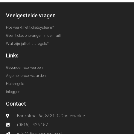
Veelgestelde vragen
Hoe werkt het ticketsysteem?
Geen ticket ontvangen in de mail?
Wat zijn jullie huisregels?
Links
Gevonden voorwerpen
Algemene voorwaarden
Huisregels
inloggen
Contact
Brinkstraat 6a, 8431LC Oosterwolde
(0516) - 426 152
info@dhevenementen.nl