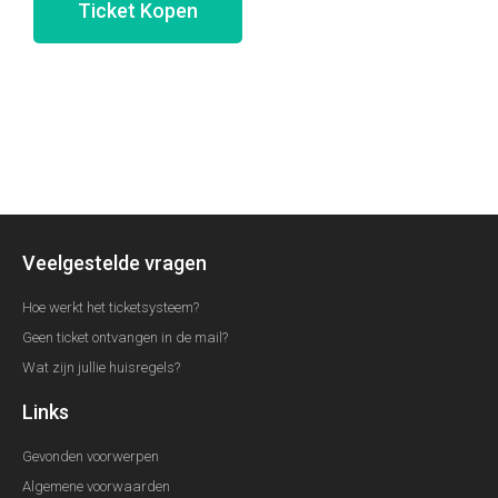
Ticket Kopen
Veelgestelde vragen
Hoe werkt het ticketsysteem?
Geen ticket ontvangen in de mail?
Wat zijn jullie huisregels?
Links
Gevonden voorwerpen
Algemene voorwaarden