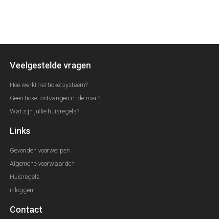
Veelgestelde vragen
Hoe werkt het ticketsysteem?
Geen ticket ontvangen in de mail?
Wat zijn jullie huisregels?
Links
Gevonden voorwerpen
Algemene voorwaarden
Huisregels
inloggen
Contact